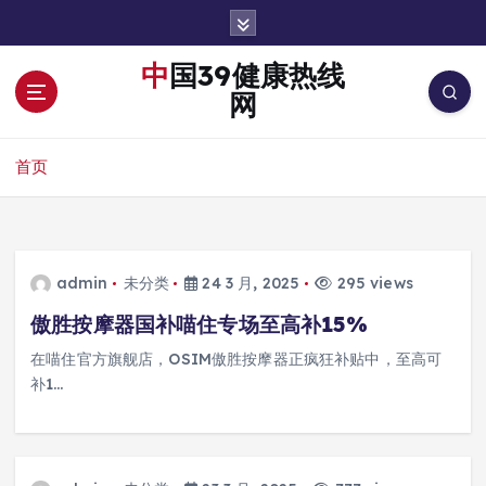
跳
转
到
中国39健康热线
内
网
容
首页
admin
未分类
24 3 月, 2025
295 views
傲胜按摩器国补喵住专场至高补15%
在喵住官方旗舰店，OSIM傲胜按摩器正疯狂补贴中，至高可
补1…