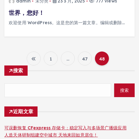
admin
未分类
23 3 月, 2025
777 views
世界，您好！
欢迎使用 WordPress。这是您的第一篇文章。编辑或删除…
1
…
47
48
文
搜索
章
搜索
分
页
近期文章
可误删恢复 CFexpress 存储卡：稳定写入与多场景广播级应用
人造天体研制组建空中城市 天地来回如意居住！