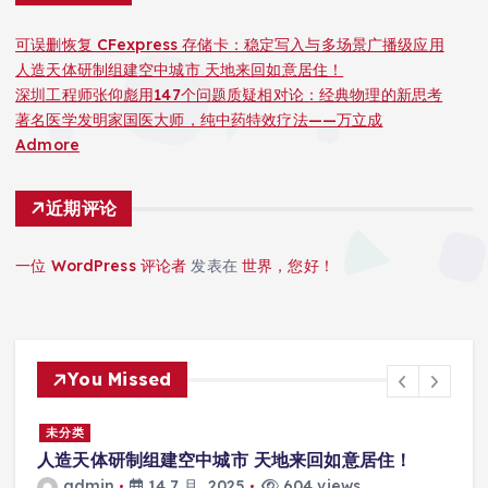
可误删恢复 CFexpress 存储卡：稳定写入与多场景广播级应用
人造天体研制组建空中城市 天地来回如意居住！
深圳工程师张仰彪用147个问题质疑相对论：经典物理的新思考
著名医学发明家国医大师，纯中药特效疗法——万立成
Admore
近期评论
一位 WordPress 评论者
发表在
世界，您好！
You Missed
景
未分类
人造天体研制组建空中城市 天地来回如意居住！
admin
14 7 月, 2025
604 views