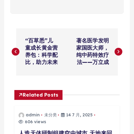
文
“百草悉”儿
著名医学发明
章
童成长黄金营
家国医大师，
养包：科学配
纯中药特效疗
导
比，助力未来
法——万立成
航
Related Posts
admin
未分类
14 7 月, 2025
606 views
人造天体研制组建空中城市 天地来回