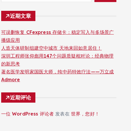
近期文章
可误删恢复 CFexpress 存储卡：稳定写入与多场景广
播级应用
人造天体研制组建空中城市 天地来回如意居住！
深圳工程师张仰彪用147个问题质疑相对论：经典物理
的新思考
著名医学发明家国医大师，纯中药特效疗法——万立成
Admore
近期评论
一位 WordPress 评论者
发表在
世界，您好！