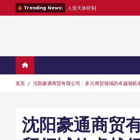
跳
Trending News:
人
造
天
体
研
制
组
建
空
中
城
市
转
到
内
容
Home
示例页面
首页
沈阳豪通商贸有限公司：多元商贸领域的卓越领航
沈阳豪通商贸