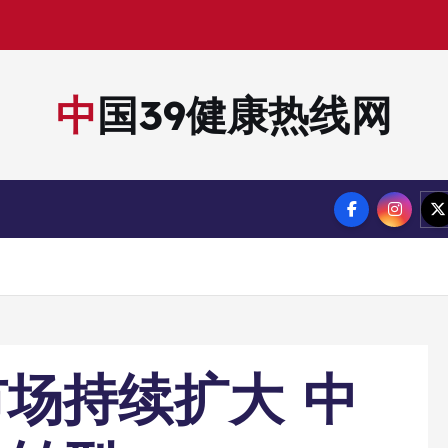
中国39健康热线网
场持续扩大 中