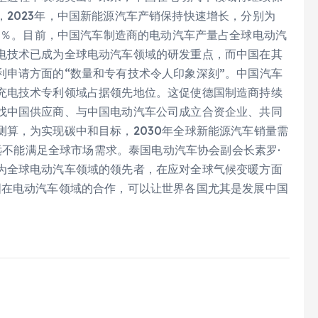
2023年，中国新能源汽车产销保持快速增长，分别为
和37.9％。目前，中国汽车制造商的电动汽车产量占全球电动汽
电技术已成为全球电动汽车领域的研发重点，而中国在其
利申请方面的“数量和专有技术令人印象深刻”。中国汽车
充电技术专利领域占据领先地位。这促使德国制造商持续
找中国供应商、与中国电动汽车公司成立合资企业、共同
算，为实现碳中和目标，2030年全球新能源汽车销量需
能远不能满足全球市场需求。泰国电动汽车协会副会长素罗·
为全球电动汽车领域的领先者，在应对全球气候变暖方面
国在电动汽车领域的合作，可以让世界各国尤其是发展中国