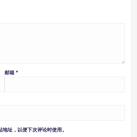
邮箱
*
站地址，以便下次评论时使用。