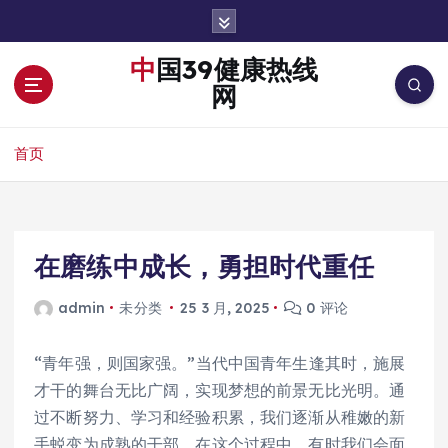
跳
转
到
中国39健康热线
内
网
容
首页
在磨练中成长，勇担时代重任
admin
未分类
25 3 月, 2025
0 评论
“青年强，则国家强。”当代中国青年生逢其时，施展
才干的舞台无比广阔，实现梦想的前景无比光明。通
过不断努力、学习和经验积累，我们逐渐从稚嫩的新
手蜕变为成熟的干部。在这个过程中，有时我们会面