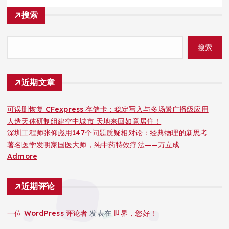
搜索
搜索
近期文章
可误删恢复 CFexpress 存储卡：稳定写入与多场景广播级应用
人造天体研制组建空中城市 天地来回如意居住！
深圳工程师张仰彪用147个问题质疑相对论：经典物理的新思考
著名医学发明家国医大师，纯中药特效疗法——万立成
Admore
近期评论
一位 WordPress 评论者
发表在
世界，您好！