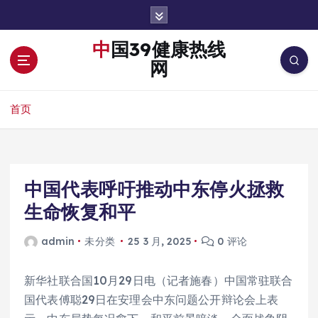
跳
转
到
中国39健康热线
内
网
容
首页
中国代表呼吁推动中东停火拯救
生命恢复和平
admin
未分类
25 3 月, 2025
0 评论
新华社联合国10月29日电（记者施春）中国常驻联合
国代表傅聪29日在安理会中东问题公开辩论会上表