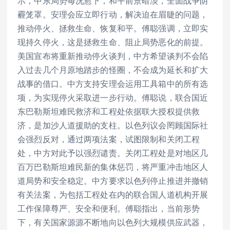
示，中东局势每况愈下，和平前景暗淡，全面战争阴
霾笼罩。安理会应立即行动，解决迫在眉睫的问题，
推动停火、拯救生命、恢复和平。傅聪强调，立即实
现持久停火，这是拯救生命、阻止局势恶化的前提。
美国宣布将重新推动停火谈判，中方希望谈判不会陷
入过去几个月原地踏步的怪圈，不会成为延长和扩大
战事的借口。中方支持安理会运用工具箱中的所有选
项，为实现停火采取进一步行动。傅聪说，联合国近
东巴勒斯坦难民救济和工程处依据联大授权提供救
济，是加沙人道援助的支柱。以色列议会罔顾国际社
会强烈反对，通过两项法案，试图限制和关闭工程
处，中方对此予以强烈谴责。关闭工程处是对地区几
百万巴勒斯坦难民新的集体惩罚，将严重冲击地区人
道局势和安全稳定。中方要求以色列停止推进并撤销
有关法案，为包括工程处在内的联合国人道机构开展
工作保障尊严、安全和便利。傅聪指出，当前形势
下，有关国家源源不断地向以色列大规模供应武器，