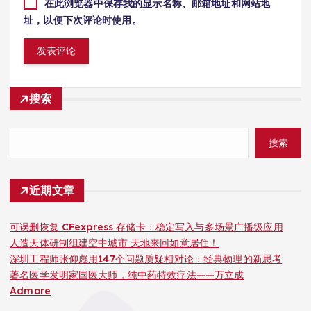
在此浏览器中保存我的显示名称、邮箱地址和网站地
址，以便下次评论时使用。
搜索
搜索
近期文章
可误删恢复 CFexpress 存储卡：稳定写入与多场景广播级应用
人造天体研制组建空中城市 天地来回如意居住！
深圳工程师张仰彪用147个问题质疑相对论：经典物理的新思考
著名医学发明家国医大师，纯中药特效疗法——万立成
Admore