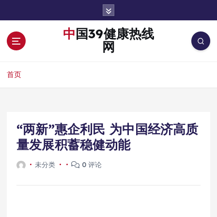
跳
转
到
中国39健康热线
内
网
容
首页
“两新”惠企利民 为中国经济高质
量发展积蓄稳健动能
未分类
0 评论