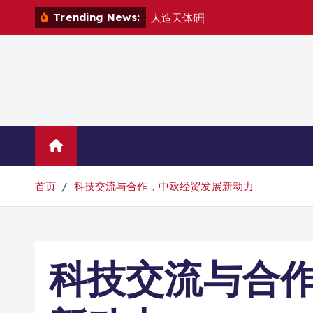
跳
Trending News:
人
造
天
体
研
制
组
建
转
到
内
容
Home
示例页面
首页
科技交流与合作，中欧经贸发展新动力
科技交流与合