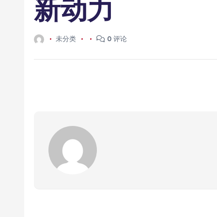
新动力
未分类
0 评论