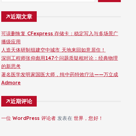
近期文章
可误删恢复 CFexpress 存储卡：稳定写入与多场景广
播级应用
人造天体研制组建空中城市 天地来回如意居住！
深圳工程师张仰彪用147个问题质疑相对论：经典物理
的新思考
著名医学发明家国医大师，纯中药特效疗法——万立成
Admore
近期评论
一位 WordPress 评论者
发表在
世界，您好！