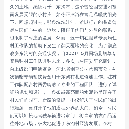
久的土地，感慨万千。东沟村，这个曾经因交通闭塞
而发展受限的小村庄，如今正沐浴在富足温暖的阳光
下。回想起过去，那条坑坑洼洼、难以行走的巷道曾
是村民们心中的一道坎，阻碍了他们与外界的联系，
也限制了村庄的发展。然而，这一切在烟草专卖局驻
村工作队的帮助下发生了翻天覆地的变化。为了彻底
改变东沟村的交通状况，自2021年5月围场县烟草专
卖局驻村工作队进驻以来，多次与村两委研究商讨，
向上级部门申请资金，河北省烟草公司承德市公司4
次捐赠专项帮扶资金用于东沟村巷道修建工作。驻村
工作队配合村两委聘请了专业的工程团队，进行了详
细的规划和设计，一条条崭新亮丽的水泥路呈现在了
村民们的眼前。新路的修建，不仅解决了村民们的出
行难题，更打开了他们通往外界的大门。如今，村民
们可以轻松地驾驶车辆进出家门，将自家的农产品运
往外地市场，极大地促进了东沟村经济发展。在村