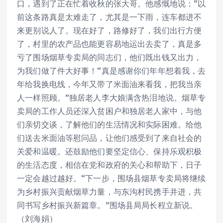
口，遇到了正在忙着收秋的张大哥。他感慨地说：“以
前这条路真是太难走了，尤其是一下雨，连车都进不
来更别说人了。现在好了，路修好了，我们出行方便
了，村里的农产品也能更容易地运出去卖了，真是多
亏了围场烟草专卖局的同志们，他们既出钱又出力，
为我们做了件大好事！“真是感谢你们年年想着我，去
年给我换电线，今年又带了米面油来看我，把我当亲
人一样照顾。”独居老人李大娘满含热泪地说。烟草专
卖局的工作人员还深入贫困户和独居老人家中，与他
们亲切交谈，了解他们的生活情况和实际困难。给他
们送去米面油等慰问品，让他们感受到了来自社会的
关爱和温暖。还鼓励他们要坚定信心、保持乐观积极
的生活态度，相信在党和政府的关心和帮助下，日子
一定会越过越好。“下一步，围场县烟草专卖局将继续
为乡村振兴贡献烟草力量，与东沟村民携手并进，共
同书写乡村振兴新篇章。”围场县局局长程立新说。
（刘海娟）