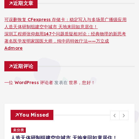
近期文章
可误删恢复 CFexpress 存储卡：稳定写入与多场景广播级应用
人造天体研制组建空中城市 天地来回如意居住！
深圳工程师张仰彪用147个问题质疑相对论：经典物理的新思考
著名医学发明家国医大师，纯中药特效疗法——万立成
Admore
近期评论
一位 WordPress 评论者
发表在
世界，您好！
You Missed
景
未分类
人造天体研制组建空中城市 天地来回如意居住！