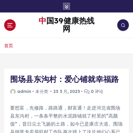
跳
转
到
中国39健康热线
内
网
容
首页
围场县东沟村：爱心铺就幸福路
admin
未分类
25 3 月, 2025
0 评论
要想富，先修路，路路通，财富通！走进河北省围场
县东沟村，一条条平整的水泥路铺就了村里的“高颜
值”，昔日尘土飞扬的土路，如今已是康庄大道。围场
县烟草专卖局驻村工作队再次踏上了这片他们心系已