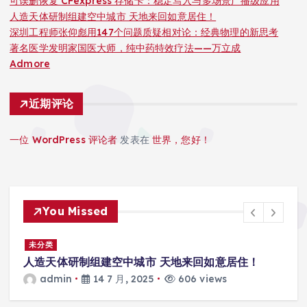
可误删恢复 CFexpress 存储卡：稳定写入与多场景广播级应用
人造天体研制组建空中城市 天地来回如意居住！
深圳工程师张仰彪用147个问题质疑相对论：经典物理的新思考
著名医学发明家国医大师，纯中药特效疗法——万立成
Admore
近期评论
一位 WordPress 评论者
发表在
世界，您好！
You Missed
景
未分类
人造天体研制组建空中城市 天地来回如意居住！
admin
14 7 月, 2025
606 views