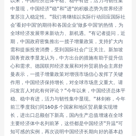
以来，中国经济总体平稳、稳中有进，活力与韧性集
中显现，中国经济“稳”和“进”的积极态势为世界经济
复苏注入稳定性。“我们将继续以实际行动回应国际社
会‘看好中国’的期待和各国企业‘做多中国’的热情，为
全球经济发展带来新动力、新机遇。”有记者提问，近
期，中国政府密集推出一揽子增量政策，支持扩大内
需和提振投资消费，受到国际社会广泛关注。新加坡
国务资政李显龙认为，中方出台的措施有助于提升信
心和需求。德国联邦经济发展和对外贸易协会主席舒
曼表示，一揽子增量政策对增强市场信心发挥了关键
作用，中国经济保持增长，对全球市场意义重大。请
问发言人对此有何评论？“今年以来，中国经济总体平
稳、稳中有进，活力与韧性集中显现。”林剑称，今年
前三季度我们同160多个国家和地区贸易量实现增
长，进出口总额创下新高，国内生产总值增速在全球
主要经济体中名列前茅，这些都是中国经济“升温”可
知可感的实例，再次说明中国经济长期向好的基本趋