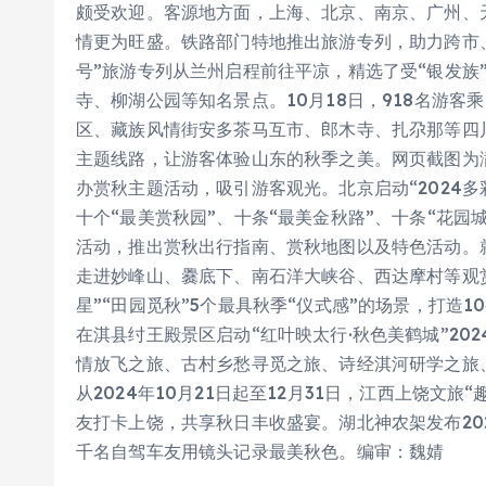
颇受欢迎。客源地方面，上海、北京、南京、广州、
情更为旺盛。铁路部门特地推出旅游专列，助力跨市、跨
号”旅游专列从兰州启程前往平凉，精选了受“银发族
寺、柳湖公园等知名景点。10月18日，918名游客
区、藏族风情街安多茶马互市、郎木寺、扎尕那等四川
主题线路，让游客体验山东的秋季之美。网页截图为
办赏秋主题活动，吸引游客观光。北京启动“2024
十个“最美赏秋园”、十条“最美金秋路”、十条“花园
活动，推出赏秋出行指南、赏秋地图以及特色活动。
走进妙峰山、爨底下、南石洋大峡谷、西达摩村等观赏。
星”“田园觅秋”5个最具秋季“仪式感”的场景，打造
在淇县纣王殿景区启动“红叶映太行·秋色美鹤城”2
情放飞之旅、古村乡愁寻觅之旅、诗经淇河研学之旅
从2024年10月21日起至12月31日，江西上饶文
友打卡上饶，共享秋日丰收盛宴。湖北神农架发布20
千名自驾车友用镜头记录最美秋色。编审：魏婧