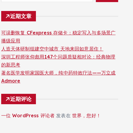
近期文章
可误删恢复 CFexpress 存储卡：稳定写入与多场景广
播级应用
人造天体研制组建空中城市 天地来回如意居住！
深圳工程师张仰彪用147个问题质疑相对论：经典物理
的新思考
著名医学发明家国医大师，纯中药特效疗法——万立成
Admore
近期评论
一位 WordPress 评论者
发表在
世界，您好！