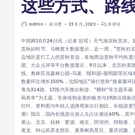
这些方式、路
admin
未分类
25 3 月, 2025
0 评论
中国网10月24日讯（记者 彭瑶）天气渐凉秋意浓
赏秋好时节。马蜂窝大数据显示，近一周，“赏秋好去
边地区是打工人的赏秋首选，各地周边赏秋平均热度
团、大众点评等平台数据显示，9月以来，北京的美
线、奥林匹克森林公园-鸟巢、颐和园-圆明园等区域
数量环比增长150%，沈阳地区“骑行赏秋”搜索量环
青岛314路、17路汽车推出秋游、“晒秋”等主题车
风有幸”为主题，车身绘制金黄的银杏与19路沿线标
红叶。资料图与年轻人选择周末出行相比，长线游更受
测》指出，国内长线游出游人次占比接近60%，其中
黄山、北京、桂林、婺源、南京、阿坝州、阿勒泰、
黄龙、钟山风景名胜区、黄果树风景区、重庆武隆、