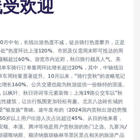
线受欢迎
。10月中旬，长线出游热度不减，徒步骑行热度攀升，正是
处”热度环比上涨120%。市郊及仅需周末即可抵达的周
涨幅超过60%。游览市内近郊，秋日骑行颇具人气。美
团单车骑行订单量周环比增长超过20%，其中，中轴线沿
单车周转量显著提升。10月以来，“骑行赏秋”的攻略笔记
比增长160%。公共交通也能为秋游提供一份独特的浪漫。
厢，以枫叶、秋日诗词等元素装饰；上海19路公交车以“秋
志性建筑，让出行氛围更加轻松有趣。北京八达岭长城的
“银发族”青睐。途牛发布的《2024国内赏秋出游趋势预
50岁以上用户出游人次占比超过45%。从目的地来看，
安顺、本溪、腾冲等地是用户赏秋游的热门之选。九寨沟/
新疆喀纳斯、额济纳旗胡杨林等景区景点相关的旅游产品