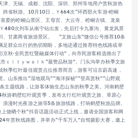
天津、无锡、成都、沈阳、深圳、郑州等地用户赏秋游热
省秋游。10月10日，Ｙ664次“环西部火车游·崆峒
”喜爱的崆峒山景区、王母宫、大云寺、崆峒古镇、龙泉
乘Ｙ480次列车从南宁站出发，先后打卡九寨沟、黄龙风景
、甘肃两省旅游景区。 “文旅山东”微信公号推荐10条
满足群众出行的热切期盼，多地还通过推荐特色线路或举
多彩京秋·全民赏红暨融媒体行动”，向市民游客精选推出了
城市ｃｉｔｙｗａｌｋ“最赞品秋游”。门头沟举办秋季文旅
就秋季红叶最佳观赏点位推荐而言，游客可沿京蔚高速，
山东推出“湿地观鸟”“海洋探秘”“登高赏秋”“山野观
10条主题线路，让游客体验生态山东的秋季之美。河南鹤壁
024秋游鹤壁红叶观赏季，发布太行红叶观赏之旅、草原心
、浪漫时光夜游之旅等5条旅游线路，打响鹤壁秋游品牌。
旅“趣上饶晒个秋”抖音话题活动正式上线，邀请全国游客和网
24年赏秋线路图，并举办“千车万人”自驾摄影大赛，邀上