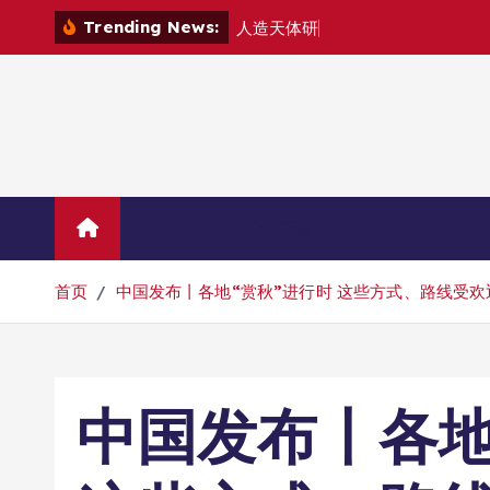
跳
Trending News:
人
造
天
体
研
制
组
建
空
转
到
内
容
Home
示例页面
首页
中国发布丨各地“赏秋”进行时 这些方式、路线受欢
中国发布丨各地