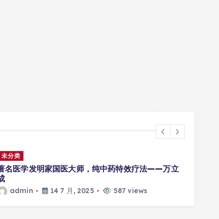
未分类
未分
著名医学发明家国医大师，纯中药特效疗法——万立
Adm
成
a
admin
14 7 月, 2025
587 views