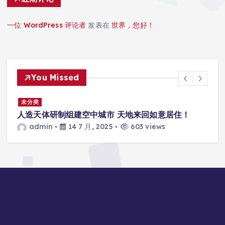
一位 WordPress 评论者
发表在
世界，您好！
You Missed
未分类
未
人造天体研制组建空中城市 天地来回如意居住！
深
理
admin
14 7 月, 2025
603 views