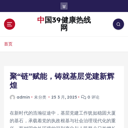
跳
转
到
中国39健康热线
内
网
容
首页
聚“链”赋能，铸就基层党建新辉
煌
admin
未分类
25 3 月, 2025
0 评论
在新时代的浩瀚征途中，基层党建工作犹如稳固大厦
的基石，承载着党的执政根基与社会治理现代化的重