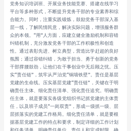
党务知识培训班、开展业务技能竞赛、搭建在线学习
平台等多种形式，不断提升党务干部的专业素养和综
合能力。同时，注重实践锻炼，鼓励党务干部深入基
层一线，了解民情民意，解决实际问题，增强服务群
众的本领。“用”人方面，应建立健全激励机制和容错
纠错机制，充分激发党务干部的工作积极性和创造
性。通过表彰先进、树立典型，营造比学赶超的良好
氛围；通过容错纠错，为敢于担当、勇于创新的党务
干部撑腰鼓劲，让他们在干事创业中无后顾之忧。压
实“责任链”，筑牢从严治党“铜墙铁壁”。责任是基层
党建的生命线。压实基层党建“责任链”，关键在于明
确责任主体、细化责任清单、强化责任追究。明确责
任主体，就是要落实各级党组织书记抓党建的主体责
任，以及班子成员“一岗双责”，形成一级抓一级、层
层抓落实的党建工作格局。细化责任清单，就是要根
据基层党建工作的特点和要求，制定详细的工作计划
和任务清单，明确责任单位、责任人和完成时限，确