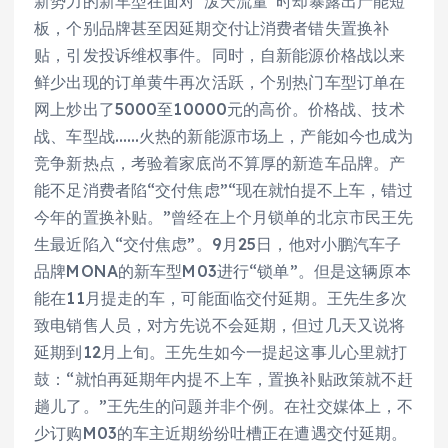
新势力的新车型在面对“泼天流量”时却暴露出产能短
板，个别品牌甚至因延期交付让消费者错失置换补
贴，引发投诉维权事件。同时，自新能源价格战以来
鲜少出现的订单黄牛再次活跃，个别热门车型订单在
网上炒出了5000至10000元的高价。价格战、技术
战、车型战……火热的新能源市场上，产能如今也成为
竞争新热点，考验着家底尚不算厚的新造车品牌。产
能不足消费者陷“交付焦虑”“现在就怕提不上车，错过
今年的置换补贴。”曾经在上个月锁单的北京市民王先
生最近陷入“交付焦虑”。9月25日，他对小鹏汽车子
品牌MONA的新车型M03进行“锁单”。但是这辆原本
能在11月提走的车，可能面临交付延期。王先生多次
致电销售人员，对方先说不会延期，但过几天又说将
延期到12月上旬。王先生如今一提起这事儿心里就打
鼓：“就怕再延期年内提不上车，置换补贴政策就不赶
趟儿了。”王先生的问题并非个例。在社交媒体上，不
少订购M03的车主近期纷纷吐槽正在遭遇交付延期。