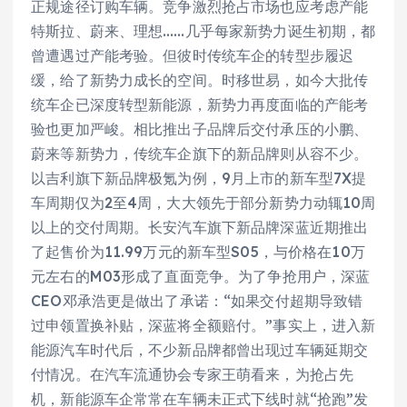
正规途径订购车辆。竞争激烈抢占市场也应考虑产能
特斯拉、蔚来、理想……几乎每家新势力诞生初期，都
曾遭遇过产能考验。但彼时传统车企的转型步履迟
缓，给了新势力成长的空间。时移世易，如今大批传
统车企已深度转型新能源，新势力再度面临的产能考
验也更加严峻。相比推出子品牌后交付承压的小鹏、
蔚来等新势力，传统车企旗下的新品牌则从容不少。
以吉利旗下新品牌极氪为例，9月上市的新车型7X提
车周期仅为2至4周，大大领先于部分新势力动辄10周
以上的交付周期。长安汽车旗下新品牌深蓝近期推出
了起售价为11.99万元的新车型S05，与价格在10万
元左右的M03形成了直面竞争。为了争抢用户，深蓝
CEO邓承浩更是做出了承诺：“如果交付超期导致错
过申领置换补贴，深蓝将全额赔付。”事实上，进入新
能源汽车时代后，不少新品牌都曾出现过车辆延期交
付情况。在汽车流通协会专家王萌看来，为抢占先
机，新能源车企常常在车辆未正式下线时就“抢跑”发