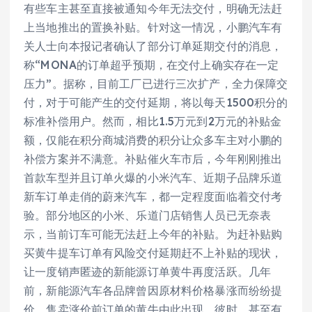
有些车主甚至直接被通知今年无法交付，明确无法赶
上当地推出的置换补贴。针对这一情况，小鹏汽车有
关人士向本报记者确认了部分订单延期交付的消息，
称“MONA的订单超乎预期，在交付上确实存在一定
压力”。据称，目前工厂已进行三次扩产，全力保障交
付，对于可能产生的交付延期，将以每天1500积分的
标准补偿用户。然而，相比1.5万元到2万元的补贴金
额，仅能在积分商城消费的积分让众多车主对小鹏的
补偿方案并不满意。补贴催火车市后，今年刚刚推出
首款车型并且订单火爆的小米汽车、近期子品牌乐道
新车订单走俏的蔚来汽车，都一定程度面临着交付考
验。部分地区的小米、乐道门店销售人员已无奈表
示，当前订车可能无法赶上今年的补贴。为赶补贴购
买黄牛提车订单有风险交付延期赶不上补贴的现状，
让一度销声匿迹的新能源订单黄牛再度活跃。几年
前，新能源汽车各品牌曾因原材料价格暴涨而纷纷提
价，售卖涨价前订单的黄牛由此出现。彼时，甚至有