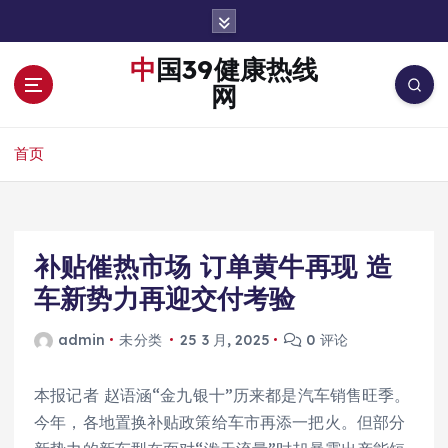
跳
转
到
中国39健康热线
内
网
容
首页
补贴催热市场 订单黄牛再现 造
车新势力再迎交付考验
admin
未分类
25 3 月, 2025
0 评论
本报记者 赵语涵“金九银十”历来都是汽车销售旺季。
今年，各地置换补贴政策给车市再添一把火。但部分