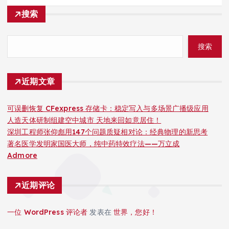
搜索
搜索
近期文章
可误删恢复 CFexpress 存储卡：稳定写入与多场景广播级应用
人造天体研制组建空中城市 天地来回如意居住！
深圳工程师张仰彪用147个问题质疑相对论：经典物理的新思考
著名医学发明家国医大师，纯中药特效疗法——万立成
Admore
近期评论
一位 WordPress 评论者
发表在
世界，您好！