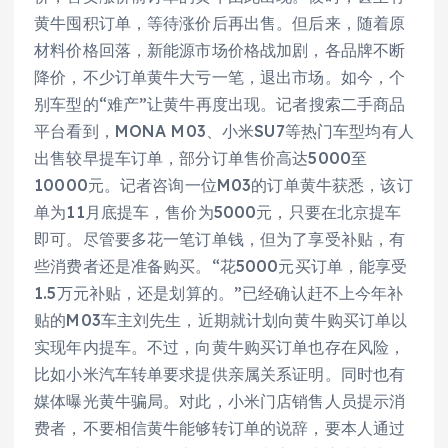
黄牛囤积订单，等待涨价后再出售。但后来，随着原
材料价格回落，新能源市场价格战加剧，各品牌不断
降价，不少订单黄牛大亏一笔，退出市场。如今，个
别车型的“难产”让黄牛再度出现。记者搜索二手商品
平台看到，MONA M03、小米SU7等热门车型均有人
出售较早提车订单，部分订单售价高达5000至
10000元。记者咨询一位M03的订单黄牛获悉，该订
单为11月底提车，售价为5000元，只要在北京提车
即可。尽管要多花一笔订单钱，但为了享受补贴，有
些消费者还是准备购买。“花5000元买订单，能享受
1.5万元补贴，还是划算的。”已经确认赶不上今年补
贴的M03车主刘先生，近期就计划向黄牛购买订单以
实现年内提车。不过，向黄牛购买订单也存在风险，
比如小米汽车转单要求提供亲属关系证明。同时也有
媒体曝光黄牛骗局。对此，小米门店销售人员提示消
费者，不要相信黄牛能够转订单的说辞，要本人通过