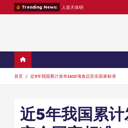
跳
Trending News:
人
造
天
体
研
制
组
建
转
到
内
容
Home
示例页面
首页
近5年我国累计发布1610项食品安全国家标准
近5年我国累计