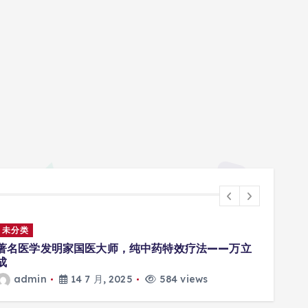
未分类
未分
著名医学发明家国医大师，纯中药特效疗法——万立
Adm
成
a
admin
14 7 月, 2025
584 views