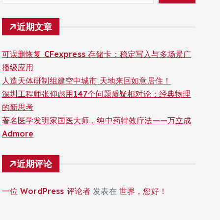
近期文章
可误删恢复 CFexpress 存储卡：稳定写入与多场景广
播级应用
人造天体研制组建空中城市 天地来回如意居住！
深圳工程师张仰彪用147个问题质疑相对论：经典物理
的新思考
著名医学发明家国医大师，纯中药特效疗法——万立成
Admore
近期评论
一位 WordPress 评论者
发表在
世界，您好！