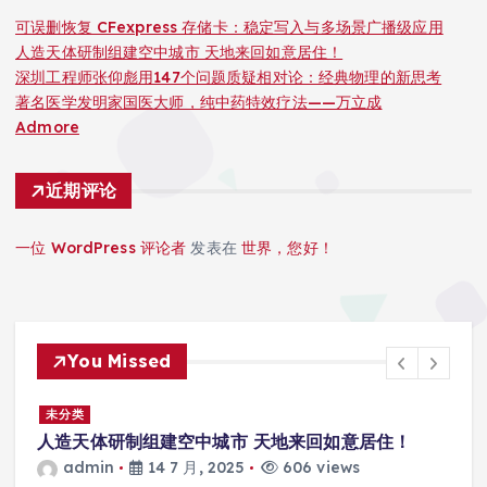
可误删恢复 CFexpress 存储卡：稳定写入与多场景广播级应用
人造天体研制组建空中城市 天地来回如意居住！
深圳工程师张仰彪用147个问题质疑相对论：经典物理的新思考
著名医学发明家国医大师，纯中药特效疗法——万立成
Admore
近期评论
一位 WordPress 评论者
发表在
世界，您好！
You Missed
景
未分类
人造天体研制组建空中城市 天地来回如意居住！
admin
14 7 月, 2025
606 views