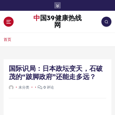
跳
转
到
中国39健康热线
内
网
容
首页
国际识局：日本政坛变天，石破
茂的“跛脚政府”还能走多远？
未分类
0 评论