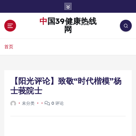
跳
转
到
中国39健康热线
内
网
容
首页
【阳光评论】致敬“时代楷模”杨
士莪院士
未分类
0 评论