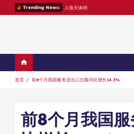
跳
Trending News:
人
造
天
体
研
制
组
建
转
到
内
容
Home
示例页面
首页
前8个月我国服务进出口总额同比增长14.3%
前8个月我国服