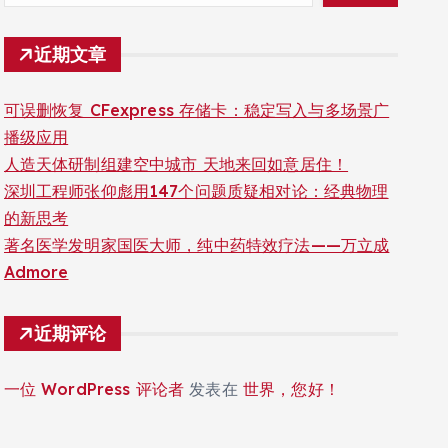
近期文章
可误删恢复 CFexpress 存储卡：稳定写入与多场景广
播级应用
人造天体研制组建空中城市 天地来回如意居住！
深圳工程师张仰彪用147个问题质疑相对论：经典物理
的新思考
著名医学发明家国医大师，纯中药特效疗法——万立成
Admore
近期评论
一位 WordPress 评论者
发表在
世界，您好！