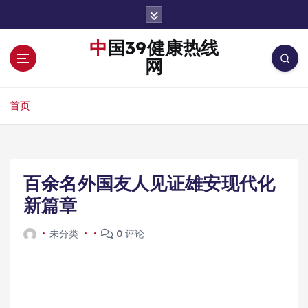
跳
转
到
中国39健康热线
内
网
容
首页
百余名外国友人见证雄安现代化
新篇章
未分类
0 评论