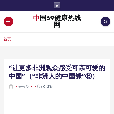
跳
转
到
中国39健康热线
内
网
容
首页
“让更多非洲观众感受可亲可爱的
中国”（“非洲人的中国缘”⑥）
未分类
0 评论