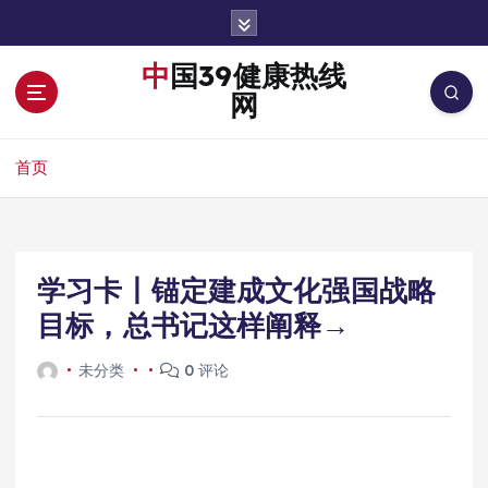
跳
转
到
中国39健康热线
内
网
容
首页
学习卡丨锚定建成文化强国战略
目标，总书记这样阐释→
未分类
0 评论