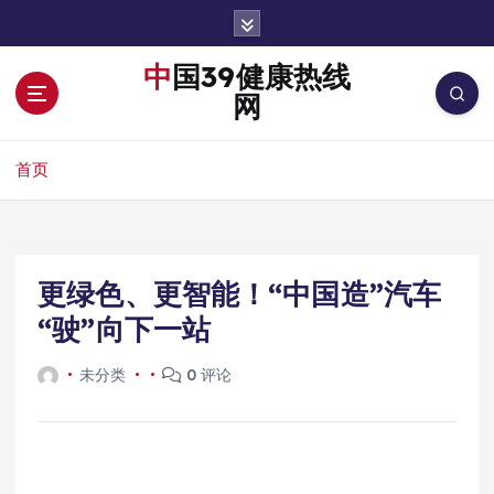
跳
转
到
中国39健康热线
内
网
容
首页
更绿色、更智能！“中国造”汽车
“驶”向下一站
未分类
0 评论