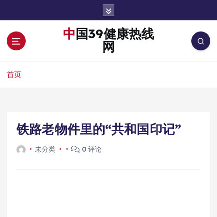
跳
转
到
中国39健康热线
内
网
容
首页
铁路老物件里的“共和国印记”
未分类
0 评论