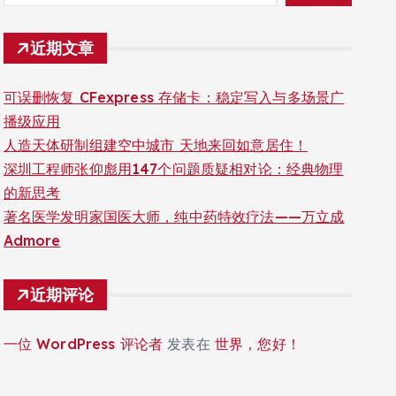
近期文章
可误删恢复 CFexpress 存储卡：稳定写入与多场景广
播级应用
人造天体研制组建空中城市 天地来回如意居住！
深圳工程师张仰彪用147个问题质疑相对论：经典物理
的新思考
著名医学发明家国医大师，纯中药特效疗法——万立成
Admore
近期评论
一位 WordPress 评论者
发表在
世界，您好！