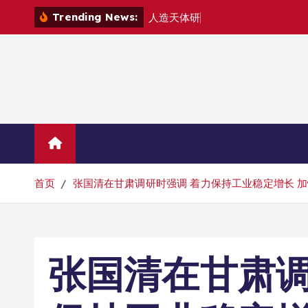
跳
Trending News:
人
造
天
体
研
制
组
建
转
到
内
容
Home
示例页面
首页
张国清在甘肃调研时强调 着力保持工业稳定增长 
张国清在甘肃调