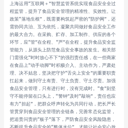
上海运用“互联网＋”智慧监管系统实现食品安全全过
程监管，提升了食品安全管理的精准性、实效性。让
政策“落地生根”，既需要构筑起严密的“防护网”，还
需协同共治、互为依托，凝聚共同做好食品安全工作
的最大合力。在采购、贮存、加工制作、供应的各个
环节，应“管”在全程、“严”在全程，提升食品安全监
管能力，从源头上防范食品安全事故的发生。相关部
门需强化“时时放心不下”的强烈责任感，在一些商家
在食品上“动手动脚”时积极介入、主动作为，严肃处
理、决不姑息，坚决把守护“舌尖上安全”的重要职责
扛起来，做到守土有责、守土负责、守土尽责。加强
食品安全管理，只有进行时，没有完成时。“食”刻坚
守不能停留在口头上，“警钟”及时“敲响”，责任也应
有力“担起”，把群众呼声转化为共同行动，把长严长
管贯穿到食品安全管理的全链条，完善常态化监管，
把追责问责的“板子”落下，严防食品安全风险隐患，
不断提升食品安全的“整体水位”，才能让社会安心放