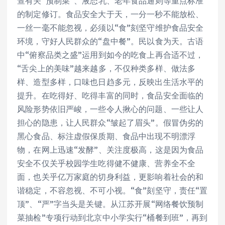
查有关“预制菜”、液态乳、老年食品通则等重点标准
的制定修订。食品安全大于天，一分一秒不能放松、
一丝一毫不能忽视，必须以“食”刻坚守维护食品安全
环境，守好人民群众的“盘中餐”。民以食为天。古语
中“俯察品类之盛”运用到如今的吃食上再合适不过，
“舌尖上的美味”越来越多，不仅种类多样、做法多
样、造型多样，口味也日趋多元，反映出生活水平的
提升。在吃得好、吃得丰富的同时，食品安全面临的
风险形势依旧严峻，一些令人揪心的问题、一些让人
担心的隐患，让人民群众“皱起了眉头”。假冒伪劣的
黑心食品、标注虚假保质期、食品中出现不明漂浮
物，在网上迅速“发酵”、关注度极高，这是因为食品
安全不仅关乎校园学生吃得健不健康、营养全不全
面，也关乎亿万家庭的切身利益，更影响着社会的和
谐稳定，不容忽视、不可小视。“食”刻坚守，责任“置
顶”、“严”字当头是关键。从江苏开展“网络餐饮预制
菜抽检”专项行动到北京中小学实行“桶餐到班”，再到