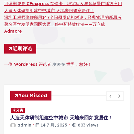
可误删恢复 CFexpress 存储卡：稳定写入与多场景广播级应用
人造天体研制组建空中城市 天地来回如意居住！
深圳工程师张仰彪用147个问题质疑相对论：经典物理的新思考
著名医学发明家国医大师，纯中药特效疗法——万立成
Admore
近期评论
一位 WordPress 评论者
发表在
世界，您好！
You Missed
景
未分类
人造天体研制组建空中城市 天地来回如意居住！
admin
14 7 月, 2025
603 views