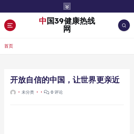
跳
转
到
中国39健康热线
内
网
容
首页
开放自信的中国，让世界更亲近
未分类
0 评论