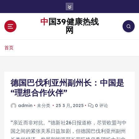
跳
转
到
中国39健康热线
内
网
容
首页
德国巴伐利亚州副州长：中国是
“理想合作伙伴”
admin
未分类
25 3 月, 2025
0 评论
“亲近而非对抗。”德新社26日报道称，尽管欧盟与中
国之间的紧张关系日益加剧，但德国巴伐利亚州副州