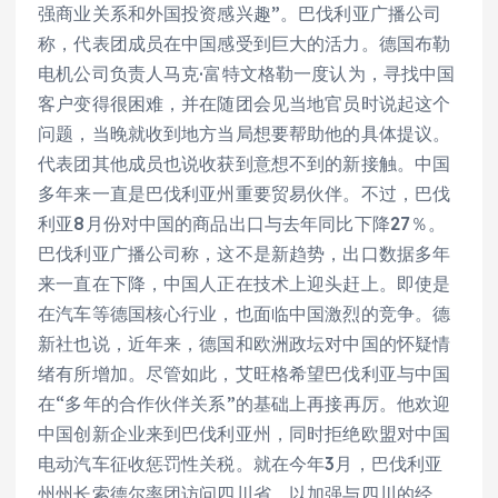
强商业关系和外国投资感兴趣”。巴伐利亚广播公司
称，代表团成员在中国感受到巨大的活力。德国布勒
电机公司负责人马克·富特文格勒一度认为，寻找中国
客户变得很困难，并在随团会见当地官员时说起这个
问题，当晚就收到地方当局想要帮助他的具体提议。
代表团其他成员也说收获到意想不到的新接触。中国
多年来一直是巴伐利亚州重要贸易伙伴。不过，巴伐
利亚8月份对中国的商品出口与去年同比下降27％。
巴伐利亚广播公司称，这不是新趋势，出口数据多年
来一直在下降，中国人正在技术上迎头赶上。即使是
在汽车等德国核心行业，也面临中国激烈的竞争。德
新社也说，近年来，德国和欧洲政坛对中国的怀疑情
绪有所增加。尽管如此，艾旺格希望巴伐利亚与中国
在“多年的合作伙伴关系”的基础上再接再厉。他欢迎
中国创新企业来到巴伐利亚州，同时拒绝欧盟对中国
电动汽车征收惩罚性关税。就在今年3月，巴伐利亚
州州长索德尔率团访问四川省，以加强与四川的经