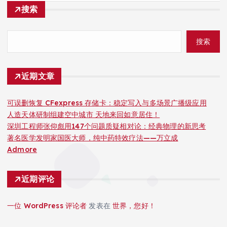
搜索
搜索
近期文章
可误删恢复 CFexpress 存储卡：稳定写入与多场景广播级应用
人造天体研制组建空中城市 天地来回如意居住！
深圳工程师张仰彪用147个问题质疑相对论：经典物理的新思考
著名医学发明家国医大师，纯中药特效疗法——万立成
Admore
近期评论
一位 WordPress 评论者
发表在
世界，您好！