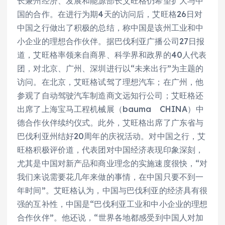
长兼州经济、发展和能源部长艾旺格仍希望扩大与中
国的合作。在进行为期4天的访问后，艾旺格26日对
中国之行做出了积极的总结，称中国是该州工业和中
小企业的理想合作伙伴。据巴伐利亚广播公司27日报
道，艾旺格率领来自商界、科学界和政界的40人代表
团，对北京、广州、深圳进行以“未来出行”为主题的
访问。在北京，艾旺格试驾了理想汽车；在广州，他
参观了自动驾驶汽车制造商文远知行公司；艾旺格还
出席了上海宝马工程机械展（bauma CHINA）中
德合作伙伴续约仪式。此外，艾旺格出席了广东省与
巴伐利亚州结好20周年的庆祝活动。对中国之行，艾
旺格积极评价道，代表团对中国经济表现印象深刻，
尤其是中国对新产品和商业理念的实施速度很快，“对
我们来说需要花几年来做的事情，在中国只要不到一
年时间”。艾旺格认为，中国与巴伐利亚的经济具有很
强的互补性，中国是“巴伐利亚工业和中小企业的理想
合作伙伴”。他还说，“世界各地都感受到中国人对加