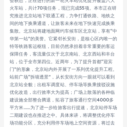
会获悉，正在进行的新一轮火车站优化提升覆盖八大
火车站，共计70项任务，现已完成55项。本市正在研
究推进北京站地下联通工程，力争打通铁路、地铁之
间的地下换乘通道，让旅客未来在地下快速完成换乘
集散。北京站将建地面网约车候车区北京站，享有“中
华第一站”的美誉。它紧邻长安街，是核心区内唯一的
特等铁路客运枢纽，目前仍然承担着非常重要的客运
保障任务，客流量仅次于北京南站、北京西站和丰台
站，位于全市第四位。近两年，为了提升首都“迎宾
门”的形象，北京站内外开展了一系列优化提升工程。
站前广场“拆墙透景”，从长安街方向一眼就可以看到
北京站全貌；出租车调度站、停车场等换乘接驳设施
优化改造，出行效率大为提高；广场上散落的各种临
建设施全部整合腾退，拓容了旅客通行空间4000多
平方米……为了进一步给旅客出行提速，北京站停车场
二期建设也在推进之中。具体来讲，将调整优化停车
场功能分区，充分利用停车场地上空间资源，将过去