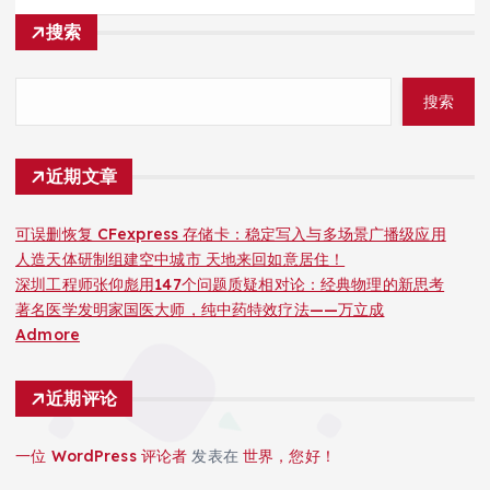
搜索
搜索
近期文章
可误删恢复 CFexpress 存储卡：稳定写入与多场景广播级应用
人造天体研制组建空中城市 天地来回如意居住！
深圳工程师张仰彪用147个问题质疑相对论：经典物理的新思考
著名医学发明家国医大师，纯中药特效疗法——万立成
Admore
近期评论
一位 WordPress 评论者
发表在
世界，您好！