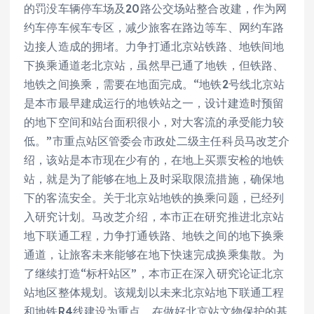
的罚没车辆停车场及20路公交场站整合改建，作为网
约车停车候车专区，减少旅客在路边等车、网约车路
边接人造成的拥堵。力争打通北京站铁路、地铁间地
下换乘通道老北京站，虽然早已通了地铁，但铁路、
地铁之间换乘，需要在地面完成。“地铁2号线北京站
是本市最早建成运行的地铁站之一，设计建造时预留
的地下空间和站台面积很小，对大客流的承受能力较
低。”市重点站区管委会市政处二级主任科员马改芝介
绍，该站是本市现在少有的，在地上买票安检的地铁
站，就是为了能够在地上及时采取限流措施，确保地
下的客流安全。关于北京站地铁的换乘问题，已经列
入研究计划。马改芝介绍，本市正在研究推进北京站
地下联通工程，力争打通铁路、地铁之间的地下换乘
通道，让旅客未来能够在地下快速完成换乘集散。为
了继续打造“标杆站区”，本市正在深入研究论证北京
站地区整体规划。该规划以未来北京站地下联通工程
和地铁R4线建设为重点，在做好北京站文物保护的基