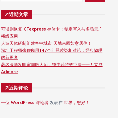
近期文章
可误删恢复 CFexpress 存储卡：稳定写入与多场景广
播级应用
人造天体研制组建空中城市 天地来回如意居住！
深圳工程师张仰彪用147个问题质疑相对论：经典物理
的新思考
著名医学发明家国医大师，纯中药特效疗法——万立成
Admore
近期评论
一位 WordPress 评论者
发表在
世界，您好！