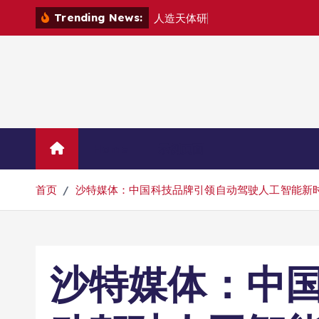
跳
Trending News:
人
造
天
体
研
制
组
建
转
到
内
容
Home
示例页面
首页
沙特媒体：中国科技品牌引领自动驾驶人工智能新
沙特媒体：中