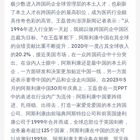
极少数进入跨国药企全球管理层的本土人才，也刷新
了本土人才在跨国药企的最高职位，成为医药行业颇
具传奇色彩的高管。王磊曾向澎湃新闻记者表示：“从
1996年进入行业第一天起，我就以做跨国药企中国区
总裁为目标。”在王磊掌舵下，阿斯利康中国在其全球
的业绩贡献比重不断提升，2020年一度占其全球收入
的20.2%，接近美国市场，在一众跨国药企中十分突
出。在业内人士眼中，阿斯利康还是最中国的本土药
企，一方面研发和决策更加贴近中国一线，另一方面
还表示要带中国的产品和企业走向国际。在2023年5
月的阿斯利康中国30周年庆典上，王磊曾在一页PPT
中的表述在行业内广为流传：阿斯利康中国要跨得
进、扎得稳、出得去，打造一家爱党爱国的本土跨国
公司。阿斯利康由前瑞典阿斯特拉公司和前英国捷利
康公司于1999年合并而成，全球总部位于英国剑桥，
业务遍布超过125个国家，阿斯利康在中国的历史可
以追溯到1993年。阿斯利康主要业务在肿瘤、罕见病