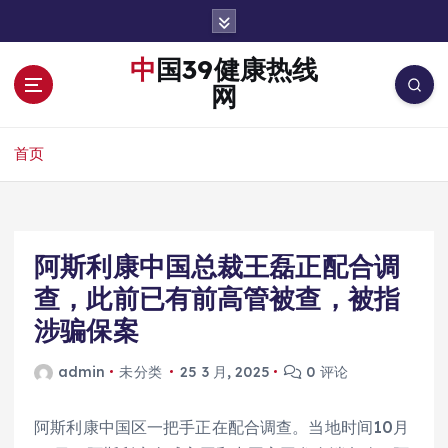
跳
转
到
中国39健康热线
内
网
容
首页
阿斯利康中国总裁王磊正配合调
查，此前已有前高管被查，被指
涉骗保案
admin
未分类
25 3 月, 2025
0 评论
阿斯利康中国区一把手正在配合调查。当地时间10月