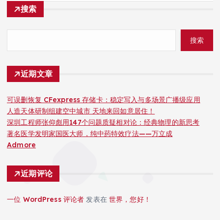
搜索
搜索
近期文章
可误删恢复 CFexpress 存储卡：稳定写入与多场景广播级应用
人造天体研制组建空中城市 天地来回如意居住！
深圳工程师张仰彪用147个问题质疑相对论：经典物理的新思考
著名医学发明家国医大师，纯中药特效疗法——万立成
Admore
近期评论
一位 WordPress 评论者
发表在
世界，您好！