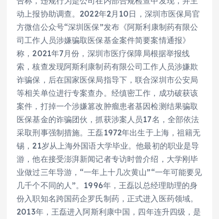
告称，违规行为是公司在内部合规检查中发现，并主
动上报协助调查。2022年2月10日，深圳市医保局官
方微信公众号“深圳医保”发布《阿斯利康制药有限公
司工作人员涉嫌骗取医保基金案件简要案情通报》
称，2021年7月份，深圳市医疗保障局根据举报线
索，核查发现阿斯利康制药有限公司工作人员涉嫌欺
诈骗保，后在国家医保局指导下，联合深圳市公安局
等相关单位进行专案查办。经缜密工作，成功破获该
案件，打掉一个涉嫌篡改肿瘤患者基因检测结果骗取
医保基金的诈骗团伙，抓获涉案人员17名，全部依法
采取刑事强制措施。王磊1972年出生于上海，祖籍无
锡，21岁从上海外国语大学毕业。他最初的职业是导
游，他在接受澎湃新闻记者专访时曾介绍，大学刚毕
业做过三年导游，“一年上十几次黄山”“一年可能要见
几千个不同的人”。1996年，王磊以总经理助理的身
份入职知名跨国药企罗氏制药，正式进入医药领域。
2013年，王磊进入阿斯利康中国，四年连升四级，是