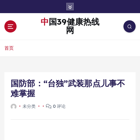
跳
转
到
中国39健康热线
内
网
容
首页
国防部：“台独”武装那点儿事不
难掌握
未分类
0 评论