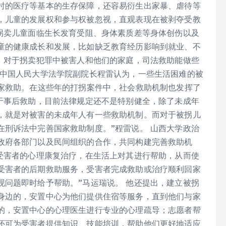
时的医疗等基本的生存保障，还容易衍生出家暴、虐待等
，儿童的发展权和参与权被忽视，直观表现在被剥夺受教
被拐卖儿童面临生长发育受阻、身体素质差等身体创伤以及
童的健康成长和发展，比如缺乏教育经历影响到就业、不
中，对于拐卖犯罪中被害人和他们的家庭，司法救助能做些
 中国人民大学法学院副院长程雷认为，一些生活困难的被
国家救助。在这些年的打拐案件中，社会救助机制也发挥了
关于事后救助，目前法律规定还不是特别健全，除了未成年
，就是对被害的未成年人有一些救助机制。而对于被拐儿
在刑诉法中完善国家救助制度。”程雷说。 山西大学政治
政府各部门以及民间组织的合作，共同构建完善救助机
于受害者的心理康复治疗，在生活上对其进行帮助，从而使
受害者的后期救助服务，受害者完成救助或治疗顺利回家
现问题即时给予帮助。”马运瑞说。 他还提出，建立被拐
身边的，安置中心为他们提供住宿等服务，直到他们与家
的，安置中心的心理医生进行专业的心理疏导；志愿者帮
还可为受害者提供知识、技能培训，帮助他们更好地适应