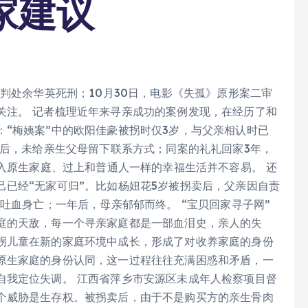
家建议
罪判处余华英死刑；10月30日，电影《失孤》原形案二审
关注。 记者梳理近年来寻亲成功的案例发现，在经历了和
“梅姨案”中的欧阳佳豪被拐时仅3岁，与父亲相认时已
亲后，未给亲生父母留下联系方式；同案的礼礼回家3年，
融入原生家庭、过上和普通人一样的幸福生活并不容易。 还
已经“无家可归”。比如杨妞花5岁被拐卖后，父亲因自责
亲吐血身亡；一年后，母亲郁郁而终。 “宝贝回家寻子网”
庭的天敌，每一个寻亲家庭都是一部血泪史，亲人的失
拐儿童在新的家庭环境中成长，形成了对收养家庭的身份
原生家庭的身份认同，这一过程往往充满困惑和矛盾，一
自我定位失调。 江西省萍乡市安源区未成年人检察项目督
个威胁是生存权。被拐卖后，由于不是购买方的亲生骨肉