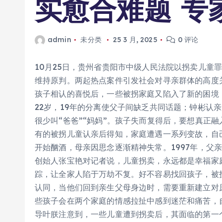
实愈合难题 专
admin
未分类
25 3 月, 2025
0 评论
10月25日，贵州省贵阳市中级人民法院以拐卖儿童
维持原判。两起热点案件引发社会对寻亲群体的高度
孩子相认的喜悦后，一些被拐家庭又陷入了新的困境：
22岁，19年的分离使父子间缺乏共同话题；钟彬认
很少叫“爸爸”“妈妈”。孩子失而复得后，要想真正
有的被拐儿童认亲后得知，家庭遭遇一系列变故，自己
开始酗酒，母亲因思念逐渐精神失常。1997年，父
创始人张宝艳对记者说，儿童拐卖，永远都是幸福家
踪，让全家人陷于万劫不复。好不容易找回孩子，被
认同，当他们回到亲生父母身边时，需要重新建立对
些孩子会在两个家庭的情感拉扯中感到迷茫和痛苦，
导叶朕注意到，一些儿童遭到拐卖后，其面临的第一