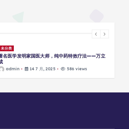
未分类
未分
著名医学发明家国医大师，纯中药特效疗法——万立
Adm
成
a
admin
14 7 月, 2025
586 views