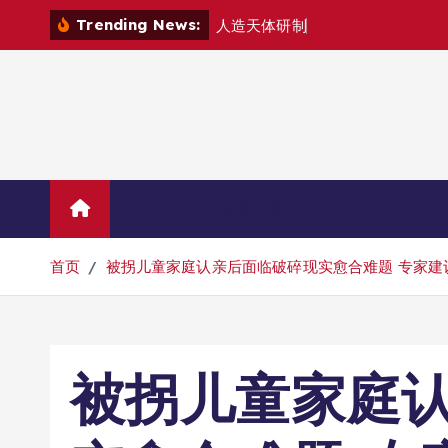
跳
Trending News:
人
造
天
体
研
制
组
建
空
中
城
转
到
内
容
Home
示例页面
首页
被拐儿童家庭认亲后面临破碎现实愈合难题 专家建
被拐儿童家庭