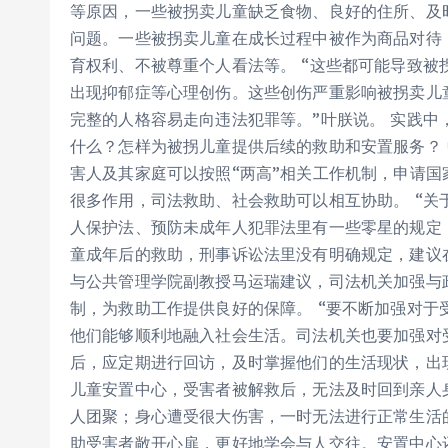
等原因，一些被拐卖儿童缺乏食物、良好的住所、及
问题。一些被拐卖儿童在成长过程中被作为商品对待
育权利、不被尊重个人看法等。 “这些都可能导致
出现抑郁症等心理创伤。这些创伤严重影响被拐卖儿
完整的人格容易走向违法犯罪等。”叶朕说。 实践
什么？怎样为被拐儿童提供后续的救助和安置服务？
害人及其家庭可以按照“两高”相关工作机制，申请
很多作用，司法救助、社会救助可以相互协助。 “
人保护法、预防未成年人犯罪法里有一些零星的规定
童成年后的救助，刑事诉讼法里没有明确规定，建议
与公共管理学院副教授马运瑞建议，司法机关加强与
制，为救助工作提供良好的保障。 “要不断加强对
他们能够顺利地融入社会生活。司法机关也要加强对
后，应定期进行回访，及时掌握他们的生活现状，出
儿童安置中心，受害者被解救后，无法及时回到亲人
人团聚；身心遭受很大伤害，一时无法进行正常生活
助受害者敞开心扉，更好地学会与人交往。安置中心