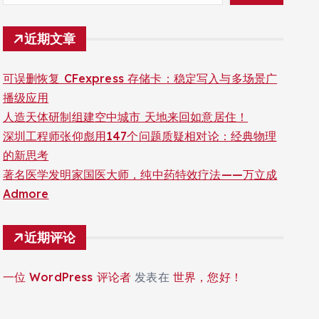
近期文章
可误删恢复 CFexpress 存储卡：稳定写入与多场景广
播级应用
人造天体研制组建空中城市 天地来回如意居住！
深圳工程师张仰彪用147个问题质疑相对论：经典物理
的新思考
著名医学发明家国医大师，纯中药特效疗法——万立成
Admore
近期评论
一位 WordPress 评论者
发表在
世界，您好！