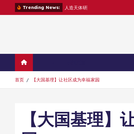
跳
Trending News:
人
造
天
体
研
制
组
建
转
到
内
容
Home
示例页面
首页
【大国基理】让社区成为幸福家园
【大国基理】