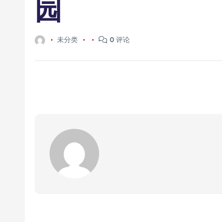
园
未分类
0 评论