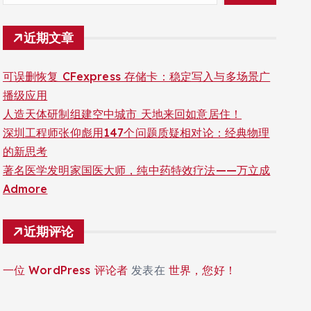
近期文章
可误删恢复 CFexpress 存储卡：稳定写入与多场景广
播级应用
人造天体研制组建空中城市 天地来回如意居住！
深圳工程师张仰彪用147个问题质疑相对论：经典物理
的新思考
著名医学发明家国医大师，纯中药特效疗法——万立成
Admore
近期评论
一位 WordPress 评论者
发表在
世界，您好！