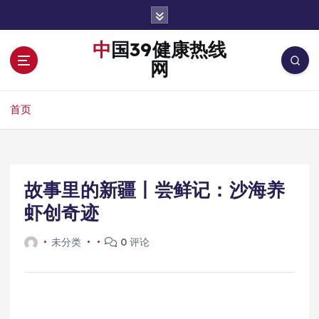
跳
转
到
中国39健康热线
内
网
容
首页
故事里的新疆丨尝鲜记：沙海养
虾创奇迹
未分类
0 评论