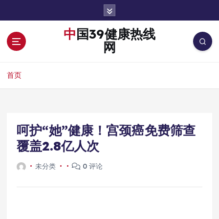
跳
转
到
中国39健康热线
内
网
容
首页
呵护“她”健康！宫颈癌免费筛查
覆盖2.8亿人次
未分类
0 评论