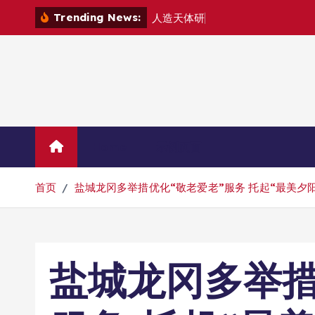
跳
Trending News:
人
造
天
体
研
制
组
建
转
到
内
容
Home
示例页面
首页
盐城龙冈多举措优化“敬老爱老”服务 托起“最美夕
盐城龙冈多举措