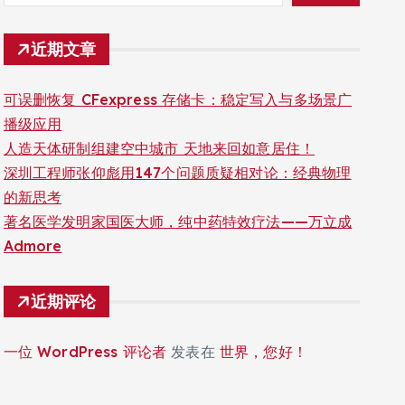
近期文章
可误删恢复 CFexpress 存储卡：稳定写入与多场景广
播级应用
人造天体研制组建空中城市 天地来回如意居住！
深圳工程师张仰彪用147个问题质疑相对论：经典物理
的新思考
著名医学发明家国医大师，纯中药特效疗法——万立成
Admore
近期评论
一位 WordPress 评论者
发表在
世界，您好！