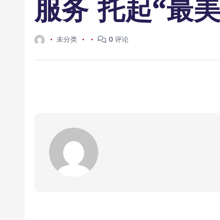
服务 托起“最
未分类
0 评论