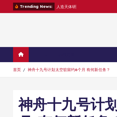
跳
Trending News:
人
造
天
体
研
制
组
建
转
到
内
容
Home
示例页面
首页
神舟十九号计划太空驻留约6个月 有何新任务？
神舟十九号计划