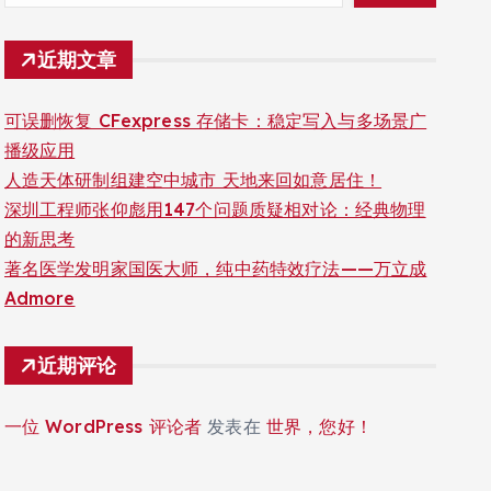
近期文章
可误删恢复 CFexpress 存储卡：稳定写入与多场景广
播级应用
人造天体研制组建空中城市 天地来回如意居住！
深圳工程师张仰彪用147个问题质疑相对论：经典物理
的新思考
著名医学发明家国医大师，纯中药特效疗法——万立成
Admore
近期评论
一位 WordPress 评论者
发表在
世界，您好！