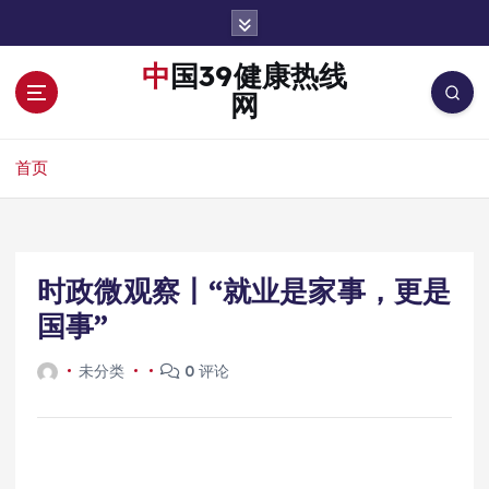
跳
转
到
中国39健康热线
内
网
容
首页
时政微观察丨“就业是家事，更是
国事”
未分类
0 评论