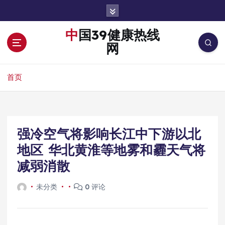
跳
转
到
中国39健康热线
内
网
容
首页
强冷空气将影响长江中下游以北
地区 华北黄淮等地雾和霾天气将
减弱消散
未分类
0 评论