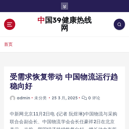
跳
转
到
中国39健康热线
内
网
容
首页
受需求恢复带动 中国物流运行趋
稳向好
admin
未分类
25 3 月, 2025
0 评论
中新网北京11月2日电 (记者 阮煜琳)中国物流与采购
联合会副会长、中国物流学会会长任豪祥2日在北京