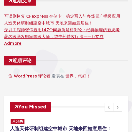
近期文章
可误删恢复 CFexpress 存储卡：稳定写入与多场景广播级应用
人造天体研制组建空中城市 天地来回如意居住！
深圳工程师张仰彪用147个问题质疑相对论：经典物理的新思考
著名医学发明家国医大师，纯中药特效疗法——万立成
Admore
近期评论
一位 WordPress 评论者
发表在
世界，您好！
You Missed
景
未分类
人造天体研制组建空中城市 天地来回如意居住！