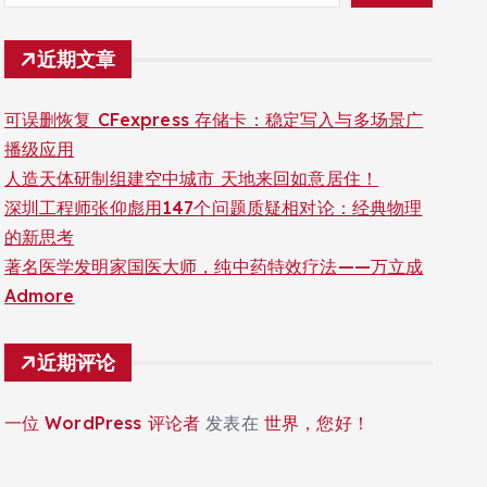
近期文章
可误删恢复 CFexpress 存储卡：稳定写入与多场景广
播级应用
人造天体研制组建空中城市 天地来回如意居住！
深圳工程师张仰彪用147个问题质疑相对论：经典物理
的新思考
著名医学发明家国医大师，纯中药特效疗法——万立成
Admore
近期评论
一位 WordPress 评论者
发表在
世界，您好！