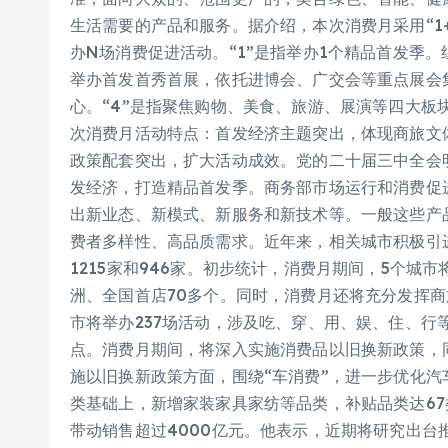
生活需要的产品和服务。据介绍，本次消费月采用“1+
办N场消费促进活动。“1”是指举办1个精品首发季
举办首发首秀首展，依托进博会、广交会等重点展会
心。“4”是指聚焦购物、美食、旅游、展演等四大板
次消费月活动特点：首发经济主题突出，体现商旅文
政策配套突出，扩大活动成效。党的二十届三中全会
发经济，打造精品首发季。商务部市场运行和消费促
出新业态、新模式、新服务和新技术等。一般这些产
费者多样性、高品质需求。近年来，相关城市积极引进
1215家和946家。初步统计，消费月期间，5个城
洲、全国首店70多个。同时，消费月还将充分发挥
市将举办237场活动，涉及吃、穿、用、娱、住、行
点。消费月期间，将深入实施消费品以旧换新政策，
施以旧换新政策方面，围绕“车消费”，进一步优化汽
类基础上，新增家装家具家纺等品类，补贴品类达67
带动销售超过4000亿元。他表示，近期将研究出