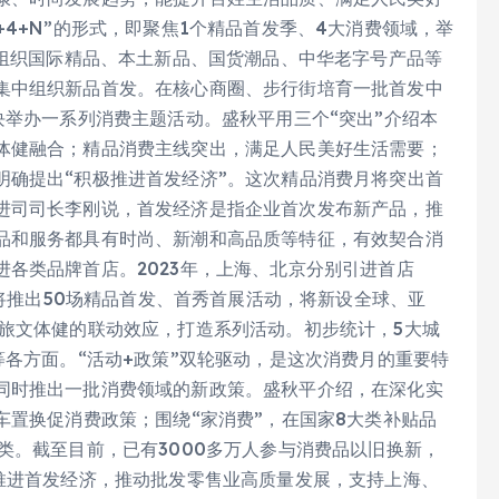
4+N”的形式，即聚焦1个精品首发季、4大消费领域，举
。组织国际精品、本土新品、国货潮品、中华老字号产品等
集中组织新品首发。在核心商圈、步行街培育一批首发中
块举办一系列消费主题活动。盛秋平用三个“突出”介绍本
体健融合；精品消费主线突出，满足人民美好生活需要；
明确提出“积极推进首发经济”。这次精品消费月将突出首
进司司长李刚说，首发经济是指企业首次发布新产品，推
品和服务都具有时尚、新潮和高品质等特征，有效契合消
各类品牌首店。2023年，上海、北京分别引进首店
市将推出50场精品首发、首秀首展活动，将新设全球、亚
商旅文体健的联动效应，打造系列活动。初步统计，5大城
等各方面。“活动+政策”双轮驱动，是这次消费月的重要特
同时推出一批消费领域的新政策。盛秋平介绍，在深化实
车置换促消费政策；围绕“家消费”，在国家8大类补贴品
类。截至目前，已有3000多万人参与消费品以旧换新，
台推进首发经济，推动批发零售业高质量发展，支持上海、