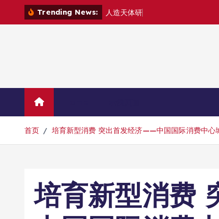
跳
Trending News:
人
造
天
体
研
制
组
建
空
转
到
内
容
Home
示例页面
首页
培育新型消费 突出首发经济——中国国际消费中心
培育新型消费 