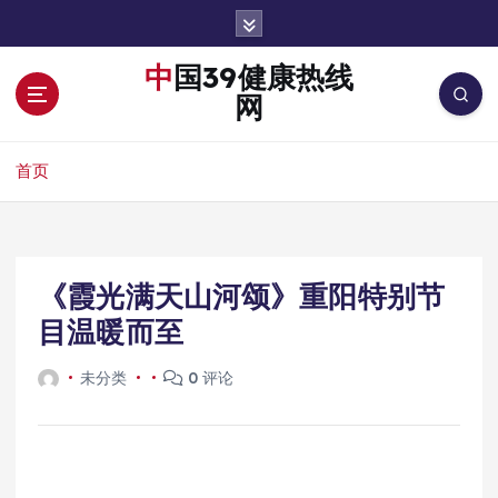
跳
转
到
中国39健康热线
内
网
容
首页
《霞光满天山河颂》重阳特别节
目温暖而至
未分类
0 评论