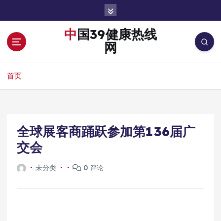
跳
转
到
中国39健康热线
内
网
容
首页
全球展客商踊跃参加第136届广
交会
未分类
0 评论